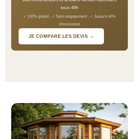
sous 48h
✓ 100% gratuit · ✓ Sans engagement · ✓ Jusqu'à 40%
d'économies
JE COMPARE LES DEVIS →