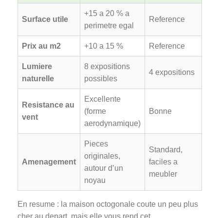
+15 a 20 % a
Surface utile
Reference
perimetre egal
Prix au m2
+10 a 15 %
Reference
Lumiere
8 expositions
4 expositions
naturelle
possibles
Excellente
Resistance au
(forme
Bonne
vent
aerodynamique)
Pieces
Standard,
originales,
Amenagement
faciles a
autour d’un
meubler
noyau
En resume : la maison octogonale coute un peu plus
cher au depart, mais elle vous rend cet