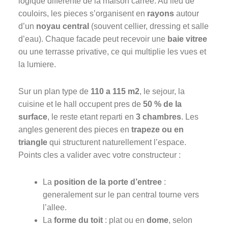
logique differente de la maison carree. Au lieu de
couloirs, les pieces s’organisent en
rayons
autour
d’un
noyau central
(souvent cellier, dressing et salle
d’eau). Chaque facade peut recevoir une
baie vitree
ou une terrasse privative, ce qui multiplie les vues et
la lumiere.
Sur un plan type de
110 a 115 m2
, le sejour, la
cuisine et le hall occupent pres de
50 % de la
surface
, le reste etant reparti en
3 chambres
. Les
angles generent des pieces en
trapeze ou en
triangle
qui structurent naturellement l’espace.
Points cles a valider avec votre constructeur :
La
position de la porte d’entree
:
generalement sur le pan central tourne vers
l’allee.
La
forme du toit
: plat ou en
dome
, selon