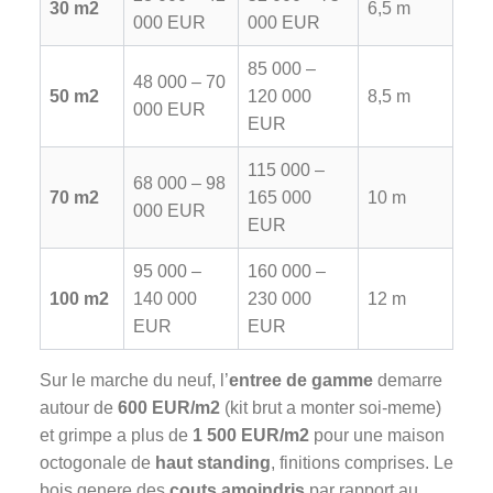
30 m2
6,5 m
000 EUR
000 EUR
85 000 –
48 000 – 70
50 m2
120 000
8,5 m
000 EUR
EUR
115 000 –
68 000 – 98
70 m2
165 000
10 m
000 EUR
EUR
95 000 –
160 000 –
100 m2
140 000
230 000
12 m
EUR
EUR
Sur le marche du neuf, l’
entree de gamme
demarre
autour de
600 EUR/m2
(kit brut a monter soi-meme)
et grimpe a plus de
1 500 EUR/m2
pour une maison
octogonale de
haut standing
, finitions comprises. Le
bois genere des
couts amoindris
par rapport au