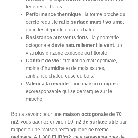
fenetres et baies.
Performance thermique
: la forme proche du
cercle reduit le
ratio surface murs / volume
,
donc les deperditions de chaleur.
Resistance aux vents forts
: la geometrie
octogonale
devie naturellement le vent
, un
vrai plus en zone exposee ou littorale.
Confort de vie
: circulation d’air optimale,
moins d’
humidite
et de moisissures,
ambiance chaleureuse du bois.
Valeur a la revente
: une maison
unique
et
ecoresponsable qui se demarque sur le
marche.
Bon a savoir : pour une
maison octogonale de 70
m2
, vous gagnez environ
10 m2 de surface utile
par
rapport a une maison rectangulaire de meme
perimetre. A
1 800 EUR/m2
, cela represente pres de