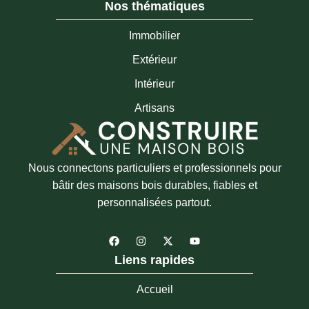
Nos thématiques
Immobilier
Extérieur
Intérieur
Artisans
Nous connectons particuliers et professionnels pour
bâtir des maisons bois durables, fiables et
personnalisées partout.
F
I
X
Y
a
n
-
o
c
s
t
u
Liens rapides
e
t
w
t
b
a
i
u
o
g
t
b
Accueil
o
r
t
e
k
a
e