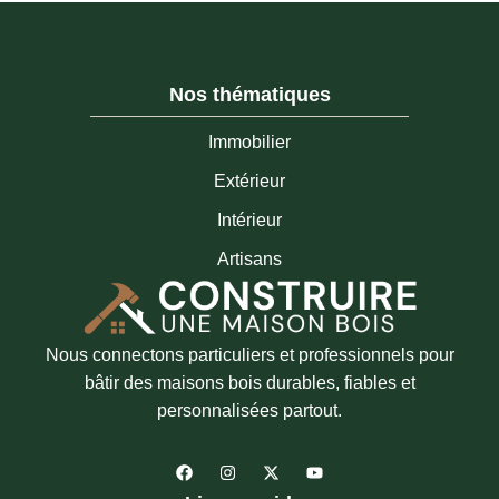
Nos thématiques
Immobilier
Extérieur
Intérieur
Artisans
Nous connectons particuliers et professionnels pour
bâtir des maisons bois durables, fiables et
personnalisées partout.
F
I
X
Y
a
n
-
o
c
s
t
u