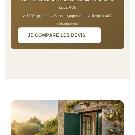
sous 48h
✓ 100% gratuit · ✓ Sans engagement · ✓ Jusqu'à 40%
d'économies
JE COMPARE LES DEVIS →