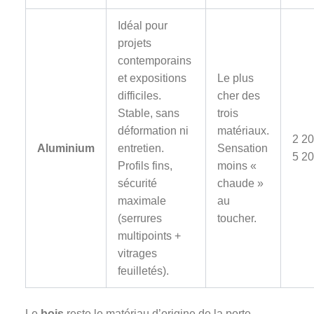
Idéal pour
projets
contemporains
et expositions
Le plus
difficiles.
cher des
Stable, sans
trois
déformation ni
matériaux.
2 20
Aluminium
entretien.
Sensation
5 20
Profils fins,
moins «
sécurité
chaude »
maximale
au
(serrures
toucher.
multipoints +
vitrages
feuilletés).
Le
bois
reste le matériau d’origine de la porte