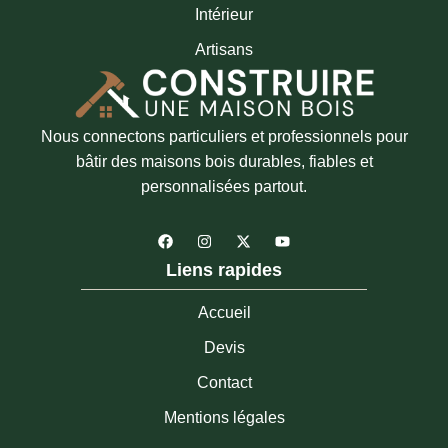
Intérieur
Artisans
Nous connectons particuliers et professionnels pour
bâtir des maisons bois durables, fiables et
personnalisées partout.
F
I
X
Y
a
n
-
o
c
s
t
u
Liens rapides
e
t
w
t
b
a
i
u
o
g
t
b
Accueil
o
r
t
e
k
a
e
Devis
m
r
Contact
Mentions légales