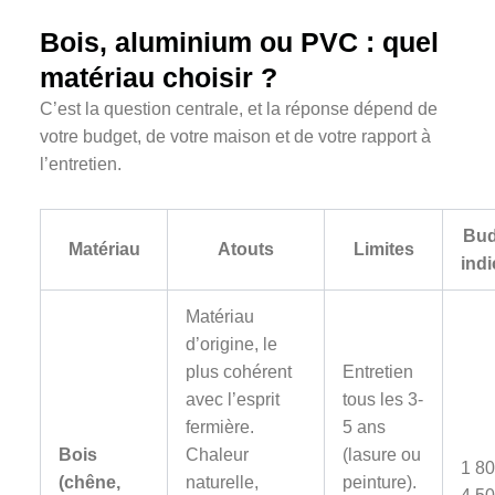
Bois, aluminium ou PVC : quel
matériau choisir ?
C’est la question centrale, et la réponse dépend de
votre budget, de votre maison et de votre rapport à
l’entretien.
Bud
Matériau
Atouts
Limites
indi
Matériau
d’origine, le
plus cohérent
Entretien
avec l’esprit
tous les 3-
fermière.
5 ans
Bois
Chaleur
(lasure ou
1 80
(chêne,
naturelle,
peinture).