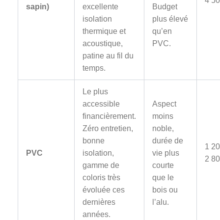
4 50
sapin)
excellente
Budget
isolation
plus élevé
thermique et
qu’en
acoustique,
PVC.
patine au fil du
temps.
Le plus
accessible
Aspect
financièrement.
moins
Zéro entretien,
noble,
bonne
durée de
1 20
PVC
isolation,
vie plus
2 80
gamme de
courte
coloris très
que le
évoluée ces
bois ou
dernières
l’alu.
années.