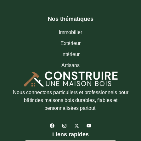
Nos thématiques
Immobilier
Extérieur
Intérieur
Artisans
Nous connectons particuliers et professionnels pour
bâtir des maisons bois durables, fiables et
personnalisées partout.
F
I
X
Y
a
n
-
o
c
s
t
u
Liens rapides
e
t
w
t