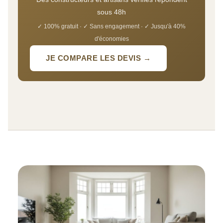
sous 48h
✓ 100% gratuit · ✓ Sans engagement · ✓ Jusqu'à 40%
d'économies
JE COMPARE LES DEVIS →