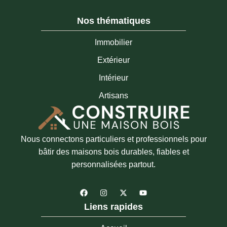
Nos thématiques
Immobilier
Extérieur
Intérieur
Artisans
Nous connectons particuliers et professionnels pour
bâtir des maisons bois durables, fiables et
personnalisées partout.
F
I
X
Y
a
n
-
o
c
s
t
u
Liens rapides
e
t
w
t
b
a
i
u
o
g
t
b