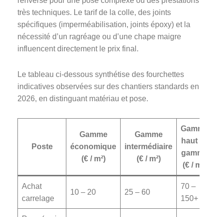
renverse pour une pose complexe ou des prestations
très techniques. Le tarif de la colle, des joints
spécifiques (imperméabilisation, joints époxy) et la
nécessité d’un ragréage ou d’une chape maigre
influencent directement le prix final.
Le tableau ci-dessous synthétise des fourchettes
indicatives observées sur des chantiers standards en
2026, en distinguant matériau et pose.
Gamme
Gamme
Gamme
haut de
Poste
économique
intermédiaire
gamme
(€ / m²)
(€ / m²)
(€ / m²)
Achat
70 –
10 – 20
25 – 60
carrelage
150+