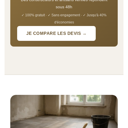
sous 48h
✓ 100% gratuit · ✓ Sans engagement · ✓ Jusqu'à 40%
d'économies
JE COMPARE LES DEVIS →