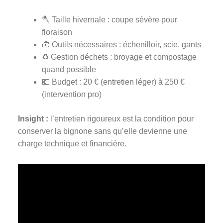
🪓 Taille hivernale : coupe sévère pour
floraison
🧰 Outils nécessaires : échenilloir, scie, gants
♻️ Gestion déchets : broyage et compostage
quand possible
💶 Budget : 20 € (entretien léger) à 250 €
(intervention pro)
Insight :
l’entretien rigoureux est la condition pour
conserver la bignone sans qu’elle devienne une
charge technique et financière.