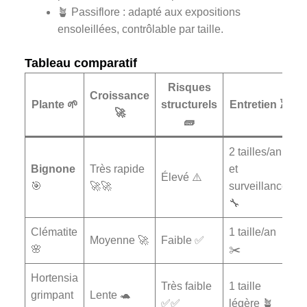
🪴 Passiflore : adapté aux expositions
ensoleillées, contrôlable par taille.
Tableau comparatif
Risques
Croissance
Plante 🌱
structurels
Entretien ⏳
🚀
🧱
2 tailles/an
Bignone
Très rapide
et
Élevé ⚠️
🎯
🚀🚀
surveillance
🔧
Clématite
1 taille/an
Moyenne 🚀
Faible ✅
🌸
✂️
Hortensia
Très faible
1 taille
grimpant
Lente 🐢
✅✅
légère 🪴