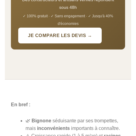
sous 48h
✓ 100% gratuit · ✓ Sans engagement · ✓ Jusqu'à 40%
d'économies
JE COMPARE LES DEVIS →
En bref :
🌿
Bignone
séduisante par ses trompettes,
mais
inconvénients
importants à connaître.
⚠️ Croissance rapide (1 à 5 m/an) et
racines