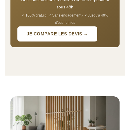
sous 48h
✓ 100% gratuit · ✓ Sans engagement · ✓ Jusqu'à 40%
d'économies
JE COMPARE LES DEVIS →