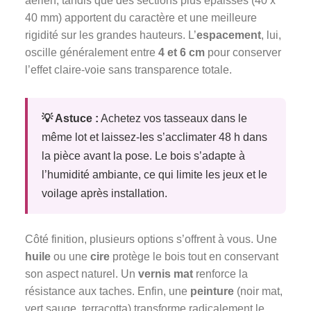
aérien, tandis que des sections plus épaisses (40 x
40 mm) apportent du caractère et une meilleure
rigidité sur les grandes hauteurs. L’
espacement
, lui,
oscille généralement entre
4 et 6 cm
pour conserver
l’effet claire-voie sans transparence totale.
💡 Astuce :
Achetez vos tasseaux dans le
même lot et laissez-les s’acclimater 48 h dans
la pièce avant la pose. Le bois s’adapte à
l’humidité ambiante, ce qui limite les jeux et le
voilage après installation.
Côté finition, plusieurs options s’offrent à vous. Une
huile
ou une
cire
protège le bois tout en conservant
son aspect naturel. Un
vernis mat
renforce la
résistance aux taches. Enfin, une
peinture
(noir mat,
vert sauge, terracotta) transforme radicalement le