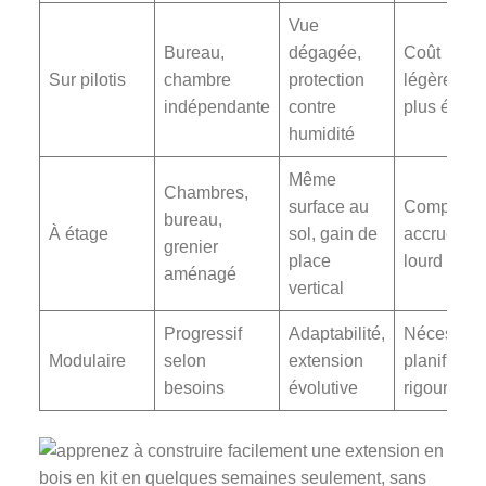
Vue
Bureau,
dégagée,
Coût
Sur pilotis
chambre
protection
légèremen
indépendante
contre
plus élevé
humidité
Même
Chambres,
surface au
Complexit
bureau,
À étage
sol, gain de
accrue, pl
grenier
place
lourd
aménagé
vertical
Progressif
Adaptabilité,
Nécessite
Modulaire
selon
extension
planificati
besoins
évolutive
rigoureuse