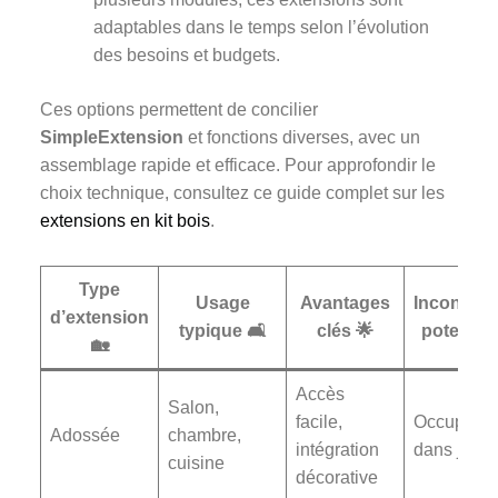
adaptables dans le temps selon l’évolution
des besoins et budgets.
Ces options permettent de concilier
SimpleExtension
et fonctions diverses, avec un
assemblage rapide et efficace. Pour approfondir le
choix technique, consultez ce guide complet sur les
extensions en kit bois
.
Type
Usage
Avantages
Inconvéni
d’extension
typique 🛋️
clés 🌟
potentiel
🏡
Accès
Salon,
facile,
Occupe pl
Adossée
chambre,
intégration
dans jardi
cuisine
décorative