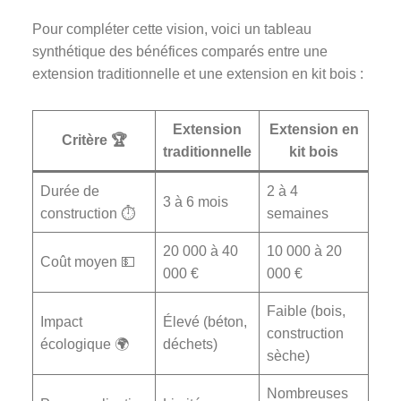
Pour compléter cette vision, voici un tableau
synthétique des bénéfices comparés entre une
extension traditionnelle et une extension en kit bois :
Extension
Extension en
Critère 🏆
traditionnelle
kit bois
Durée de
2 à 4
3 à 6 mois
construction ⏱️
semaines
20 000 à 40
10 000 à 20
Coût moyen 💵
000 €
000 €
Faible (bois,
Impact
Élevé (béton,
construction
écologique 🌍
déchets)
sèche)
Nombreuses