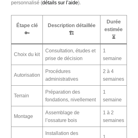
personnalisé (
détails sur l’aide
).
Durée
Étape clé
Description détaillée
estimée
🔑
🏗️
⏳
Consultation, études et
1
Choix du kit
prise de décision
semaine
Procédures
2 à 4
Autorisation
administratives
semaines
Préparation des
1
Terrain
fondations, nivellement
semaine
Assemblage de
1 à 2
Montage
l’ossature bois
semaines
Installation des
1