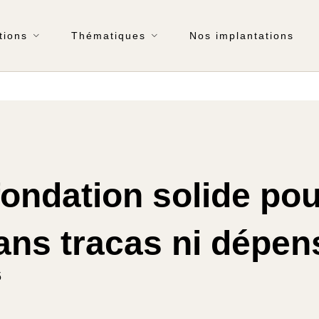
tions
Thématiques
Nos implantations
fondation solide po
sans tracas ni dépen
5