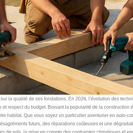
r la qualité de ses fondations. En 2026, l’évolution des techni
e et respect du budget. Boisant la popularité de la construction 
 votre habitat. Que vous soyez un particulier aventurier en auto-c
s désagréments futurs, des réparations coûteuses et une dégrad
ypes de sols, la prise en compte des contraintes climatiques et e