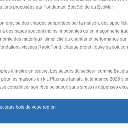
olutions proposées par Fondamax, BoisSolide ou ÉcoMur.
précise des charges supportées par la maison, des spécificités
oie à des bases souvent moins imposantes qu’en maçonnerie tradi
onomie des matériaux, simplicité du chantier et performance sur
es fondations vissées RapidFond, chaque projet trouve sa soluti
imples à mettre en œuvre. Les acteurs du secteur, comme Batipl
t pour les maisons en kit. Plus que jamais, la tendance 2026 s’o
isse concrétiser son rêve boisueux sans stress ni dépenses exc
cteurs bois de votre region