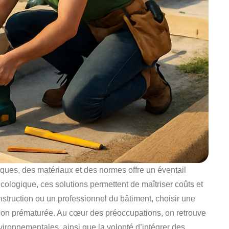
ques, des matériaux et des normes offre un éventail
écologique, ces solutions permettent de maîtriser coûts et
onstruction ou un professionnel du bâtiment, choisir une
ation prématurée. Au cœur des préoccupations, on retrouve
nvironnementales, ainsi que la volonté d’intégrer des