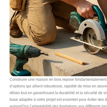
Construire une maison en bois repose fondamentalement su
d’options qui allient robustesse, rapidité de mise en œuvr
délais tout en garantissant la durabilité et la sécurité de
base adaptée à votre projet est essentiel pour éviter de
aujourd’hui l’adaptabilité des fondations aux différents t