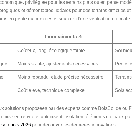
économique, privilégiée pour les terrains plats ou en pente modé
logiques et démontables, idéales pour des terrains difficiles et 
rains en pente ou humides et sources d’une ventilation optimale.
Inconvénients ⚠️
Coûteux, long, écologique faible
Sol meub
ique
Moins stable, ajustements nécessaires
Pente l
ue
Moins répandu, étude précise nécessaire
Terrains
Coût élevé, technique complexe
Sols ac
r aux solutions proposées par des experts comme BoisSolide ou 
t la mise en œuvre et optimisent l’isolation, éléments cruciaux
ison bois 2026
pour découvrir les dernières innovations.