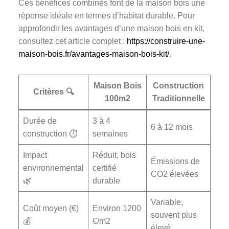
Ces bénéfices combinés font de la maison bois une
réponse idéale en termes d’habitat durable. Pour
approfondir les avantages d’une maison bois en kit,
consultez cet article complet :
https://construire-une-
maison-bois.fr/avantages-maison-bois-kit/
.
Maison Bois
Construction
Critères 🔍
100m2
Traditionnelle
Durée de
3 à 4
6 à 12 mois
construction ⏱️
semaines
Impact
Réduit, bois
Émissions de
environnemental
certifié
CO2 élevées
🌿
durable
Variable,
Coût moyen (€)
Environ 1200
souvent plus
💰
€/m2
élevé