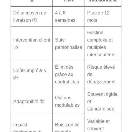
Délai moyen de
4 à 6
Plus de 12
livraison 🕒
semaines
mois
Gestion
Intervention client
Suivi
complexe et
🤝
personnalisé
multiples
interlocuteurs
Éliminés
Risque élevé
Coûts imprévus
grâce au
de
💸
contrat clair
dépassement
Souvent rigide
Options
Adaptabilité 🏗️
et
modulables
standardisée
Variable et
Impact
Bois certifié
souvent