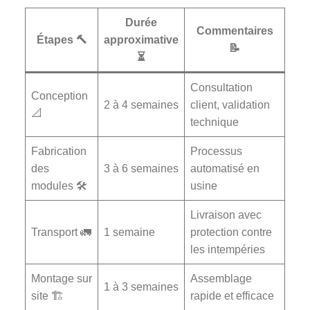
Durée
Commentaires
Étapes 🔨
approximative
📝
⏳
Consultation
Conception
2 à 4 semaines
client, validation
📐
technique
Fabrication
Processus
des
3 à 6 semaines
automatisé en
modules 🛠️
usine
Livraison avec
Transport 🚛
1 semaine
protection contre
les intempéries
Montage sur
Assemblage
1 à 3 semaines
site 🏗️
rapide et efficace