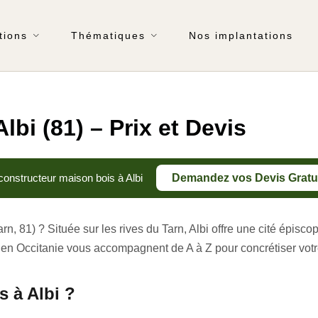
tions
Thématiques
Nos implantations
bi (81) – Prix et Devis
constructeur maison bois à Albi
Demandez vos Devis Gratu
arn, 81) ? Située sur les rives du Tarn, Albi offre une cité épi
es en Occitanie vous accompagnent de A à Z pour concrétiser vot
 à Albi ?