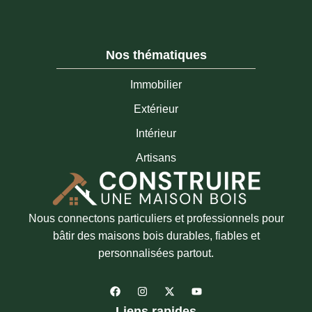
Nos thématiques
Immobilier
Extérieur
Intérieur
Artisans
Nous connectons particuliers et professionnels pour
bâtir des maisons bois durables, fiables et
personnalisées partout.
F
I
X
Y
a
n
-
o
c
s
t
u
Liens rapides