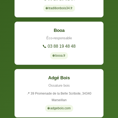
🌐 traditionbois34.fr
Booa
Éco-responsable
📞 03 88 19 48 48
🌐 booa.fr
Adgé Bois
Ossature bois
📍 39 Promenade de la Belle Scribote, 34340
Marseillan
🌐 adgebois.com