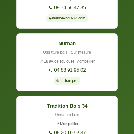
📞 09 74 56 47 85
🌐 maison-bois-34.com
Nürban
Ossature bois · Sur mesure
📍 18 av. de Toulouse, Montpellier
📞 04 88 91 95 02
🌐 nurban.pro
Tradition Bois 34
Ossature bois
📍 Montpellier
📞 06 20 10 92 37