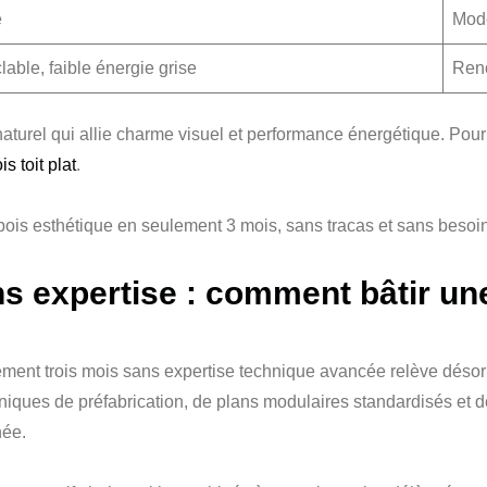
e
Modé
able, faible énergie grise
Reno
 naturel qui allie charme visuel et performance énergétique. Pou
s toit plat
.
s expertise : comment bâtir une
lement trois mois sans expertise technique avancée relève déso
hniques de préfabrication, de plans modulaires standardisés et 
née.