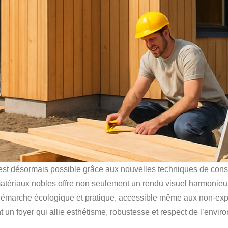
t désormais possible grâce aux nouvelles techniques de constru
e matériaux nobles offre non seulement un rendu visuel harmonieux
 démarche écologique et pratique, accessible même aux non-expe
t un foyer qui allie esthétisme, robustesse et respect de l’envi