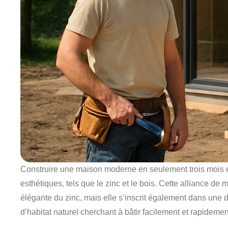
Construire une maison moderne en seulement trois mois es
esthétiques, tels que le zinc et le bois. Cette alliance d
élégante du zinc, mais elle s’inscrit également dans une
d’habitat naturel cherchant à bâtir facilement et rapidemen