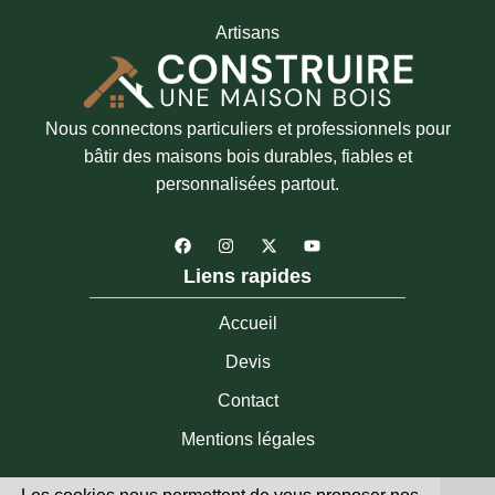
Artisans
Nous connectons particuliers et professionnels pour
bâtir des maisons bois durables, fiables et
personnalisées partout.
F
I
X
Y
a
n
-
o
c
s
t
u
Liens rapides
e
t
w
t
b
a
i
u
o
g
t
b
Accueil
o
r
t
e
k
a
e
Devis
m
r
Contact
Mentions légales