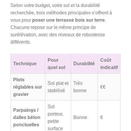
Selon votre budget, votre sol et la durabilité
recherchée, trois méthodes principales s’offrent à
vous pour
poser une terrasse bois sur terre
.
Chacune repose sur le même principe de
surélévation, avec des niveaux de robustesse
différents.
Pour
Coût
Technique
Durabilité
quel sol
indicatif
Plots
Sol plat et
Très
réglables sur
€€
stabilisé
bonne
gravier
Sol
Parpaings /
porteur,
dalles béton
Bonne
€
petite
ponctuelles
surface