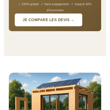
✓ 100% gratuit · ✓ Sans engagement · ✓ Jusqu'à 40%
d'économies
JE COMPARE LES DEVIS →