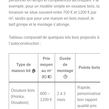
personnel en temps et compétences techniques. Par
exemple, pour un modèle simple en ossature bois, la
livraison se situe souvent entre 700 € et 1200 € par
m², tandis que pour une maison en bois massif, le
tarif grimpe et le montage s’allonge.
Tableau comparatif de quelques kits bois proposés à
l’autoconstruction :
Prix
Durée
Type de
moyen
de
Points forts 🌟
maison kit 🏠
au m²
montage
(€) 💶
🕒
Rapide,
Ossature bois
800 –
2 à 3
personnalisable,
(Honka,
1200 €
mois
bon rapport
Ossabois)
qualité-prix