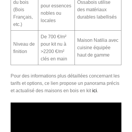
du bois
Ossabois utilise
pour essences
(Bois
des matériaux
nobles ou
Français,
durables labellisés
locales
etc.)
De 700 €/m²
Maison Natilia avec
Niveau de
pour kit nu à
cuisine équipée
finition
>2200 €/m²
haut de gamme
clés en main
Pour des informations plus détaillées concernant les
tarifs et options, ce lien propose un panorama précis
et actualisé des maisons en bois en kit
ici
.