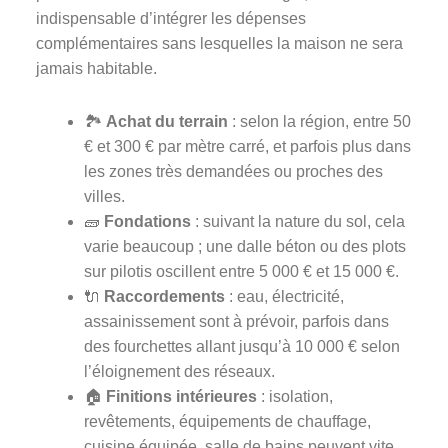
indispensable d’intégrer les dépenses
complémentaires sans lesquelles la maison ne sera
jamais habitable.
🏞️
Achat du terrain
: selon la région, entre 50
€ et 300 € par mètre carré, et parfois plus dans
les zones très demandées ou proches des
villes.
🧱
Fondations
: suivant la nature du sol, cela
varie beaucoup ; une dalle béton ou des plots
sur pilotis oscillent entre 5 000 € et 15 000 €.
🔌
Raccordements
: eau, électricité,
assainissement sont à prévoir, parfois dans
des fourchettes allant jusqu’à 10 000 € selon
l’éloignement des réseaux.
🏠
Finitions intérieures
: isolation,
revêtements, équipements de chauffage,
cuisine équipée, salle de bains peuvent vite