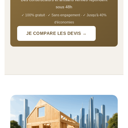
sous 48h
✓ 100% gratuit · ✓ Sans engagement · ✓ Jusqu'à 40%
d'économies
JE COMPARE LES DEVIS →