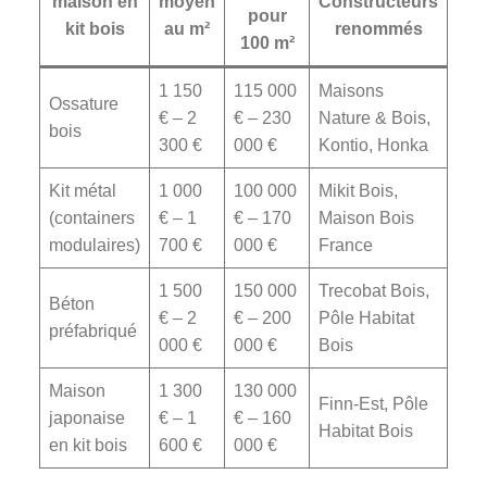
maison en
moyen
Constructeurs
pour
kit bois
au m²
renommés
100 m²
1 150
115 000
Maisons
Ossature
€ – 2
€ – 230
Nature & Bois,
bois
300 €
000 €
Kontio, Honka
Kit métal
1 000
100 000
Mikit Bois,
(containers
€ – 1
€ – 170
Maison Bois
modulaires)
700 €
000 €
France
1 500
150 000
Trecobat Bois,
Béton
€ – 2
€ – 200
Pôle Habitat
préfabriqué
000 €
000 €
Bois
Maison
1 300
130 000
Finn-Est, Pôle
japonaise
€ – 1
€ – 160
Habitat Bois
en kit bois
600 €
000 €