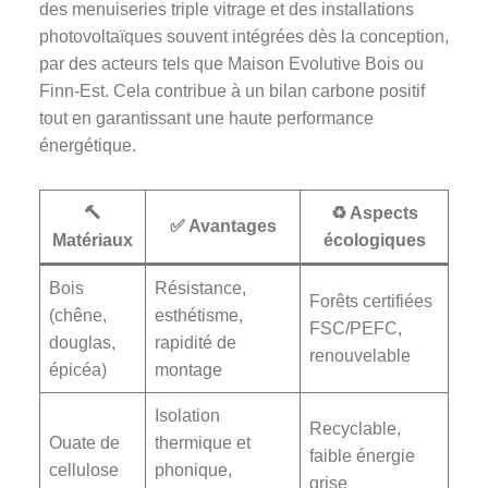
des menuiseries triple vitrage et des installations
photovoltaïques souvent intégrées dès la conception,
par des acteurs tels que Maison Evolutive Bois ou
Finn-Est. Cela contribue à un bilan carbone positif
tout en garantissant une haute performance
énergétique.
🔨
♻️ Aspects
✅ Avantages
Matériaux
écologiques
Bois
Résistance,
Forêts certifiées
(chêne,
esthétisme,
FSC/PEFC,
douglas,
rapidité de
renouvelable
épicéa)
montage
Isolation
Recyclable,
Ouate de
thermique et
faible énergie
cellulose
phonique,
grise