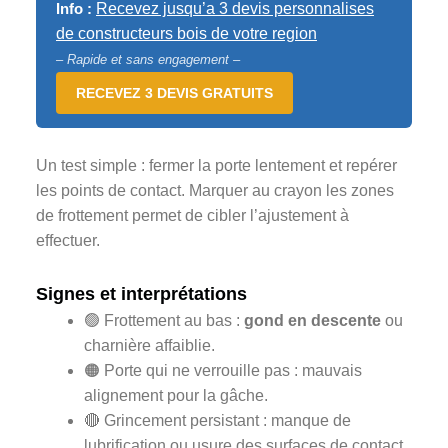
Info :
Recevez jusqu’a 3 devis personnalises
de constructeurs bois de votre region
– Rapide et sans engagement –
RECEVEZ 3 DEVIS GRATUITS
Un test simple : fermer la porte lentement et repérer
les points de contact. Marquer au crayon les zones
de frottement permet de cibler l’ajustement à
effectuer.
Signes et interprétations
🟢 Frottement au bas :
gond en descente
ou
charnière affaiblie.
🟠 Porte qui ne verrouille pas : mauvais
alignement pour la gâche.
🔴 Grincement persistant : manque de
lubrification ou usure des surfaces de contact.