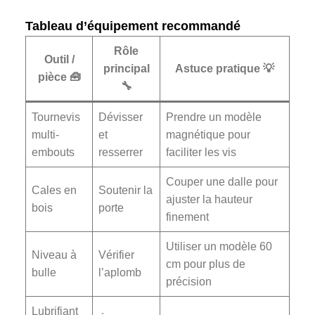
Tableau d’équipement recommandé
Rôle
Outil /
principal
Astuce pratique 💡
pièce 🧰
🔧
Tournevis
Dévisser
Prendre un modèle
multi-
et
magnétique pour
embouts
resserrer
faciliter les vis
Couper une dalle pour
Cales en
Soutenir la
ajuster la hauteur
bois
porte
finement
Utiliser un modèle 60
Niveau à
Vérifier
cm pour plus de
bulle
l’aplomb
précision
Lubrifiant