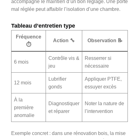
accompagne le maintien d’un bon réglage. Une porte
mal réglée peut affaiblir l’isolation d’une chambre.
Tableau d’entretien type
Fréquence
Action 🔧
Observation 📝
⏱️
Contrôle vis &
Resserrer si
6 mois
jeu
nécessaire
Lubrifier
Appliquer PTFE,
12 mois
gonds
essuyer excès
À la
Diagnostiquer
Noter la nature de
première
et réparer
l’intervention
anomalie
Exemple concret : dans une rénovation bois, la mise