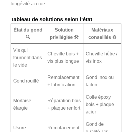
longévité accrue.
Tableau de solutions selon l’état
État du gond
Solution
Matériaux
🔍
privilégiée 🛠️
conseillés ♻️
Vis qui
Cheville bois +
Cheville hêtre /
tournent dans
vis plus longue
vis inox
le vide
Remplacement
Gond inox ou
Gond rouillé
+ lubrification
laiton
Colle époxy
Mortaise
Réparation bois
bois + plaque
élargie
+ plaque renfort
acier
Gond de
Usure
Remplacement
qualité, vis