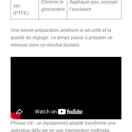
Éliminer le
Appliquer peu, essuyer
sec
grincement
l’excédent
(PTFE)
Une bonne préparation améliore la sécurité et la
qualité du réglage. Le temps passé à préparer se
retrouve dans un résultat durable.
Phrase clé : un équipement adapté transforme une
opération délicate en une intervention maîtrisée.