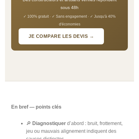
sous 48h
✓ 100% gratuit · ✓ Sans engagement · ✓ Jusqu'à 40%
d'économies
JE COMPARE LES DEVIS →
En bref — points clés
🔎
Diagnostiquer
d’abord : bruit, frottement,
jeu ou mauvais alignement indiquent des
causes distinctes.