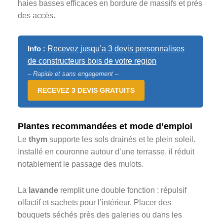
haies basses efficaces en bordure de massifs et près
des accès.
Info :
Recevez jusqu’a 3 devis personnalises
de constructeurs bois de votre region
– Rapide et sans engagement –
RECEVEZ 3 DEVIS GRATUITS
Plantes recommandées et mode d’emploi
Le
thym
supporte les sols drainés et le plein soleil.
Installé en couronne autour d’une terrasse, il réduit
notablement le passage des mulots.
La
lavande
remplit une double fonction : répulsif
olfactif et sachets pour l’intérieur. Placer des
bouquets séchés près des galeries ou dans les