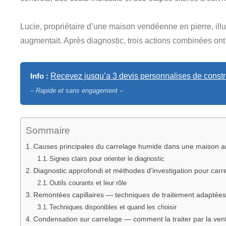
Lucie, propriétaire d’une maison vendéenne en pierre, illust
augmentait. Après diagnostic, trois actions combinées ont
Info :
Recevez jusqu’a 3 devis personnalises de constru
– Rapide et sans engagement –
Sommaire
Causes principales du carrelage humide dans une maison anc
Signes clairs pour orienter le diagnostic
Diagnostic approfondi et méthodes d’investigation pour car
Outils courants et leur rôle
Remontées capillaires — techniques de traitement adaptée
Techniques disponibles et quand les choisir
Condensation sur carrelage — comment la traiter par la ventila