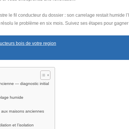
re le fil conducteur du dossier : son carrelage restait humide l’h
 résolu le problème en six mois. Suivez ses étapes pour gagner e
cteurs bois de votre region
ienne — diagnostic initial
relage humide
s aux maisons anciennes
tion et l’isolation