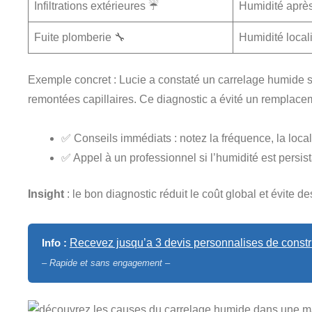
Infiltrations extérieures ☔
Humidité après
Fuite plomberie 🔧
Humidité loca
Exemple concret : Lucie a constaté un carrelage humide s
remontées capillaires. Ce diagnostic a évité un remplacem
✅ Conseils immédiats : notez la fréquence, la localis
✅ Appel à un professionnel si l’humidité est persista
Insight
: le bon diagnostic réduit le coût global et évite de
Info :
Recevez jusqu’a 3 devis personnalises de constru
– Rapide et sans engagement –