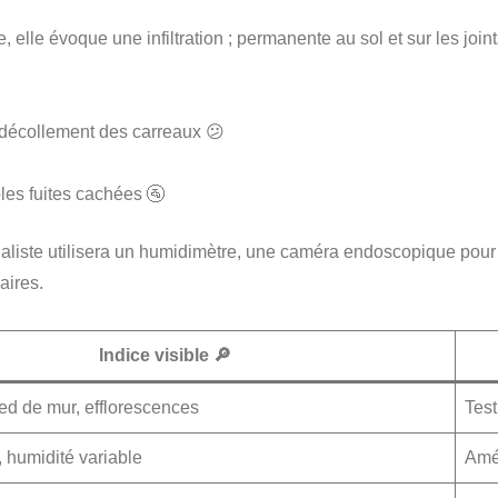
e, elle évoque une infiltration ; permanente au sol et sur les join
, décollement des carreaux 😕
les fuites cachées 🚰
aliste utilisera un humidimètre, une caméra endoscopique pour c
aires.
Indice visible 🔎
ed de mur, efflorescences
Test
 humidité variable
Amél