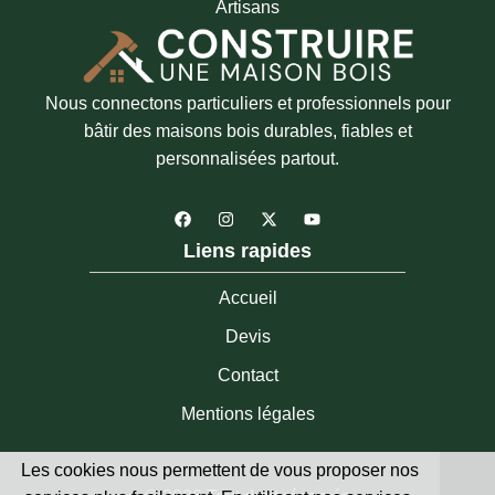
Artisans
Nous connectons particuliers et professionnels pour
bâtir des maisons bois durables, fiables et
personnalisées partout.
F
I
X
Y
a
n
-
o
c
s
t
u
Liens rapides
e
t
w
t
b
a
i
u
o
g
t
b
Accueil
o
r
t
e
k
a
e
Devis
m
r
Contact
Mentions légales
Les cookies nous permettent de vous proposer nos