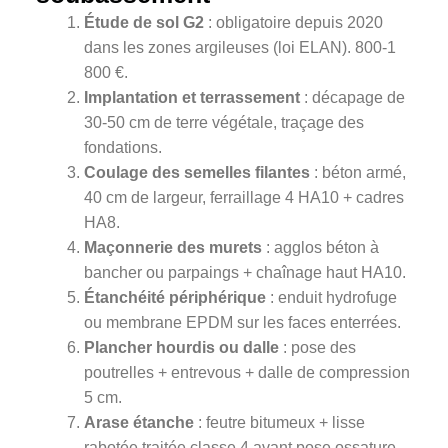
Étude de sol G2
: obligatoire depuis 2020
dans les zones argileuses (loi ELAN). 800-1
800 €.
Implantation et terrassement
: décapage de
30-50 cm de terre végétale, traçage des
fondations.
Coulage des semelles filantes
: béton armé,
40 cm de largeur, ferraillage 4 HA10 + cadres
HA8.
Maçonnerie des murets
: agglos béton à
bancher ou parpaings + chaînage haut HA10.
Étanchéité périphérique
: enduit hydrofuge
ou membrane EPDM sur les faces enterrées.
Plancher hourdis ou dalle
: pose des
poutrelles + entrevous + dalle de compression
5 cm.
Arase étanche
: feutre bitumeux + lisse
rabotée traitée classe 4 avant pose ossature