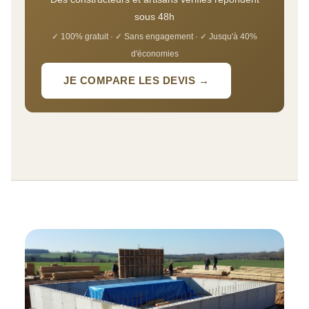
sous 48h
✓ 100% gratuit · ✓ Sans engagement · ✓ Jusqu'à 40%
d'économies
JE COMPARE LES DEVIS →