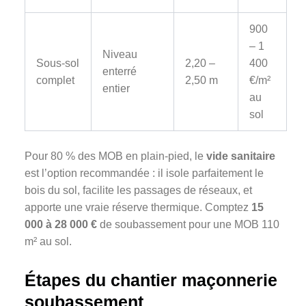
900
– 1
Niveau
Sous-sol
2,20 –
400
enterré
complet
2,50 m
€/m²
entier
au
sol
Pour 80 % des MOB en plain-pied, le
vide sanitaire
est l’option recommandée : il isole parfaitement le
bois du sol, facilite les passages de réseaux, et
apporte une vraie réserve thermique. Comptez
15
000 à 28 000 €
de soubassement pour une MOB 110
m² au sol.
Étapes du chantier maçonnerie
soubassement