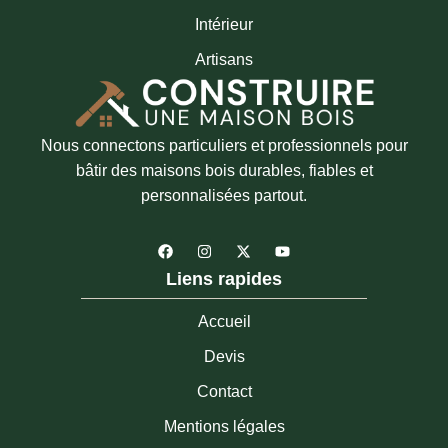
Intérieur
Artisans
Nous connectons particuliers et professionnels pour
bâtir des maisons bois durables, fiables et
personnalisées partout.
F
I
X
Y
a
n
-
o
c
s
t
u
Liens rapides
e
t
w
t
b
a
i
u
o
g
t
b
Accueil
o
r
t
e
k
a
e
Devis
m
r
Contact
Mentions légales