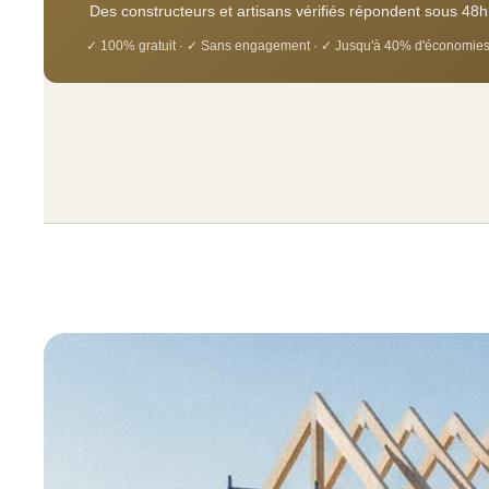
Des constructeurs et artisans vérifiés répondent sous 48h
✓ 100% gratuit · ✓ Sans engagement · ✓ Jusqu'à 40% d'économie