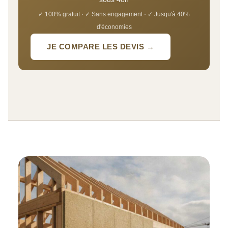
✓ 100% gratuit · ✓ Sans engagement · ✓ Jusqu'à 40%
d'économies
JE COMPARE LES DEVIS →