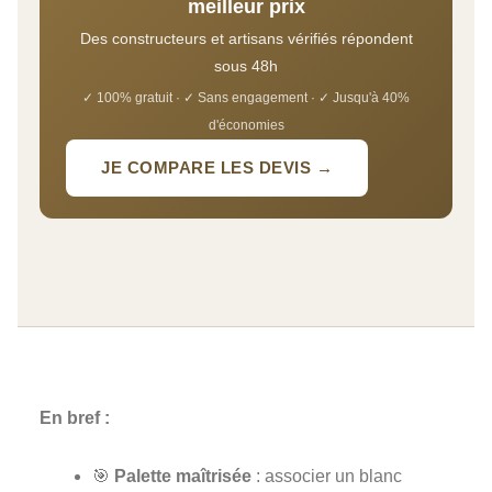
meilleur prix
Des constructeurs et artisans vérifiés répondent
sous 48h
✓ 100% gratuit · ✓ Sans engagement · ✓ Jusqu'à 40%
d'économies
JE COMPARE LES DEVIS →
En bref :
🎯
Palette maîtrisée
: associer un blanc