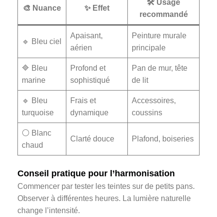
🛠️ Usage
🎨 Nuance
✨ Effet
recommandé
Apaisant,
Peinture murale
🔹 Bleu ciel
aérien
principale
🔷 Bleu
Profond et
Pan de mur, tête
marine
sophistiqué
de lit
🔹 Bleu
Frais et
Accessoires,
turquoise
dynamique
coussins
⚪ Blanc
Clarté douce
Plafond, boiseries
chaud
Conseil pratique pour l’harmonisation
Commencer par tester les teintes sur de petits pans.
Observer à différentes heures. La lumière naturelle
change l’intensité.