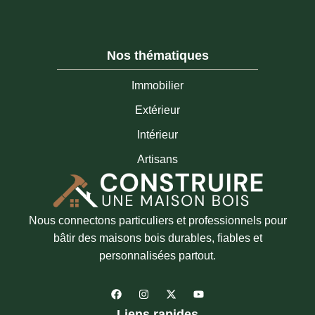
Nos thématiques
Immobilier
Extérieur
Intérieur
Artisans
Nous connectons particuliers et professionnels pour
bâtir des maisons bois durables, fiables et
personnalisées partout.
F
I
X
Y
a
n
-
o
c
s
t
u
Liens rapides