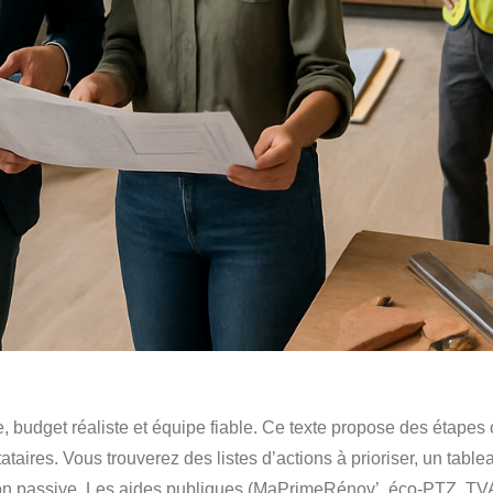
udget réaliste et équipe fiable. Ce texte propose des étapes c
taires. Vous trouverez des listes d’actions à prioriser, un tablea
n passive. Les aides publiques (MaPrimeRénov’, éco‑PTZ, TVA ré