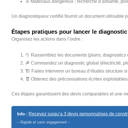
☠️ Matériaux dangereux : recherche d’amiante, plom
Un diagnostiqueur certifié fournit un document utilisable p
Étapes pratiques pour lancer le diagnostic
Organisez les actions dans l’ordre :
📁 Rassemblez les documents (plans, diagnostics ex
🔎 Commandez un diagnostic global (électricité, plo
🏗️ Faites intervenir un bureau d’études structure s
🧾 Obtenez des préconisations écrites exploitables
Ces étapes garantissent des devis comparables et une mei
Info :
Recevez jusqu’a 3 devis personnalises de constru
– Rapide et sans engagement –