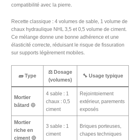
compatibilité avec la pierre.
Recette classique : 4 volumes de sable, 1 volume de
chaux hydraulique NHL 3,5 et 0,5 volume de ciment.
Ce mélange donne une bonne adhérence et une
élasticité correcte, réduisant le risque de fissuration
sur supports légèrement mobiles.
⚖️ Dosage
🧱 Type
🔧 Usage typique
(volumes)
4 sable : 1
Rejointoiement
Mortier
chaux : 0,5
extérieur, parements
bâtard
🔵
ciment
exposés
Mortier
3 sable : 1
Briques porteuses,
riche en
ciment
chapes techniques
ciment
🔴