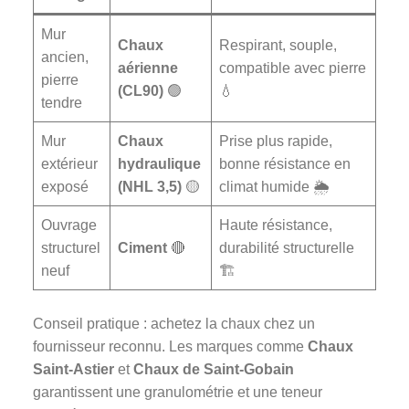
Mur
Chaux
Respirant, souple,
ancien,
aérienne
compatible avec pierre
pierre
(CL90)
🟢
💧
tendre
Mur
Chaux
Prise plus rapide,
extérieur
hydraulique
bonne résistance en
exposé
(NHL 3,5)
🟡
climat humide 🌦️
Ouvrage
Haute résistance,
structurel
Ciment
🔴
durabilité structurelle
neuf
🏗️
Conseil pratique : achetez la chaux chez un
fournisseur reconnu. Les marques comme
Chaux
Saint-Astier
et
Chaux de Saint-Gobain
garantissent une granulométrie et une teneur