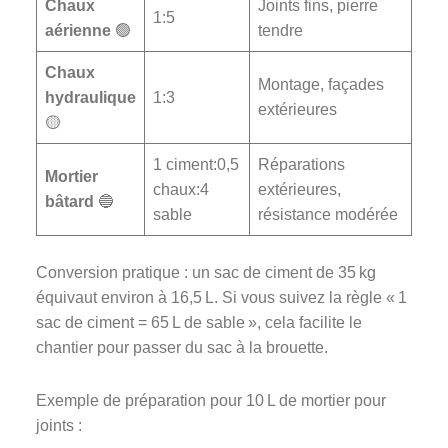
Chaux
Joints fins, pierre
1:5
aérienne
🟢
tendre
Chaux
Montage, façades
hydraulique
1:3
extérieures
🟡
1 ciment:0,5
Réparations
Mortier
chaux:4
extérieures,
bâtard
🔵
sable
résistance modérée
Conversion pratique : un sac de ciment de 35 kg
équivaut environ à 16,5 L. Si vous suivez la règle « 1
sac de ciment = 65 L de sable », cela facilite le
chantier pour passer du sac à la brouette.
Exemple de préparation pour 10 L de mortier pour
joints :