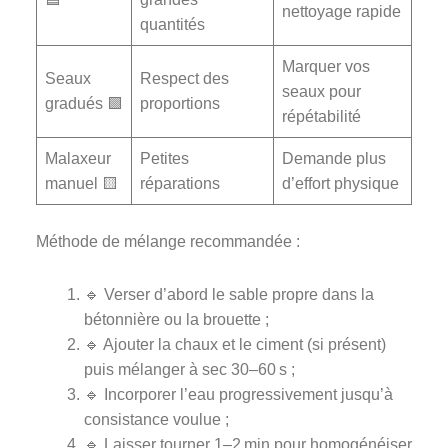
nettoyage rapide
quantités
Marquer vos
Seaux
Respect des
seaux pour
gradués 🟩
proportions
répétabilité
Malaxeur
Petites
Demande plus
manuel 🟨
réparations
d’effort physique
Méthode de mélange recommandée :
🔹 Verser d’abord le sable propre dans la
bétonnière ou la brouette ;
🔹 Ajouter la chaux et le ciment (si présent)
puis mélanger à sec 30–60 s ;
🔹 Incorporer l’eau progressivement jusqu’à
consistance voulue ;
🔹 Laisser tourner 1–2 min pour homogénéiser