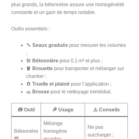
plus grands, la bétonnière assure une homogénéité
constante et un gain de temps notable.
Outils essentiels :
🔧
Seaux gradués
pour mesurer les volumes
;
🛠️
Bétonnière
pour 0,1 m³ et plus ;
🪣
Brouette
pour transporter et mélanger sur
chantier ;
🧲
Truelle et platoir
pour l’application ;
🧽
Brosse
pour le nettoyage immédiat.
🧰 Outil
🔎 Usage
⚠️ Conseils
Mélange
Ne pas
Bétonnière
homogène
surcharger ;
🟦
grandes