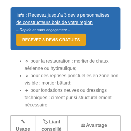
Info :
Recevez jusqu’a 3 devis personnalises
de constructeurs bois de votre region
– Rapide et sans engagement –
RECEVEZ 3 DEVIS GRATUITS
🔹 pour la restauration : mortier de chaux
aérienne ou hydraulique;
🔹 pour des reprises ponctuelles en zone non
visible : mortier bâtard;
🔹 pour fondations neuves ou dressings
techniques : ciment pur si structurellement
nécessaire.
🔧
🏷️ Liant
⚖️ Avantage
Usage
conseillé