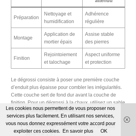
attendu
Nettoyage et
Adhérence
Préparation
humidification
régulière
Application de
Assise stable
Montage
mortier épais
des pierres
Rejointoiement
Aspect uniforme
Finition
et talochage
et protection
Le dégrossi consiste à poser une première couche
d’enduit plus épaisse pour combler les irrégularités.
Cette couche sert de fond dur avant la couche de
finition. Pour un dégrossi à la chaux, utilisez un sable
Les cookies nous permettent de vous proposer nos
0/4 et un dosage de 1:3 (chaux:sable).
services plus facilement. En utilisant nos services,
vous nous donnez expressément votre accord pour
🎯 Finition fine : sable tamisé 0/2 et chaux
exploiter ces cookies.
En savoir plus
OK
aérienne 1:5 ;