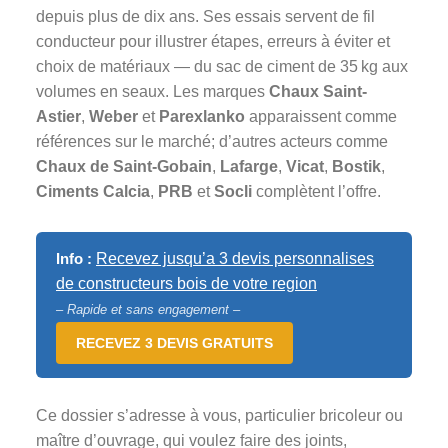
depuis plus de dix ans. Ses essais servent de fil
conducteur pour illustrer étapes, erreurs à éviter et
choix de matériaux — du sac de ciment de 35 kg aux
volumes en seaux. Les marques
Chaux Saint-
Astier
,
Weber
et
Parexlanko
apparaissent comme
références sur le marché; d’autres acteurs comme
Chaux de Saint-Gobain
,
Lafarge
,
Vicat
,
Bostik
,
Ciments Calcia
,
PRB
et
Socli
complètent l’offre.
Info :
Recevez jusqu’a 3 devis personnalises
de constructeurs bois de votre region
– Rapide et sans engagement –
RECEVEZ 3 DEVIS GRATUITS
Ce dossier s’adresse à vous, particulier bricoleur ou
maître d’ouvrage, qui voulez faire des joints,