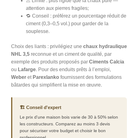
⚠️ Limite : plus rigide que la chaux pure —
attention aux pierres fragiles;
🔁 Conseil : préférez un pourcentage réduit de
ciment (0,3–0,5 vol.) pour garder de la
souplesse.
Choix des liants : privilégiez une
chaux hydraulique
NHL 3,5
reconnue et un ciment de qualité, par
exemple des produits proposés par
Ciments Calcia
ou
Lafarge
. Pour des enduits prêts à l’emploi,
Weber
et
Parexlanko
fournissent des formulations
bâtardes qui simplifient la mise en œuvre.
🏗️ Conseil d'expert
Le prix d'une maison bois varie de 30 à 50% selon
les constructeurs. Comparez au moins 3 devis
pour sécuriser votre budget et choisir le bon
professionnel.