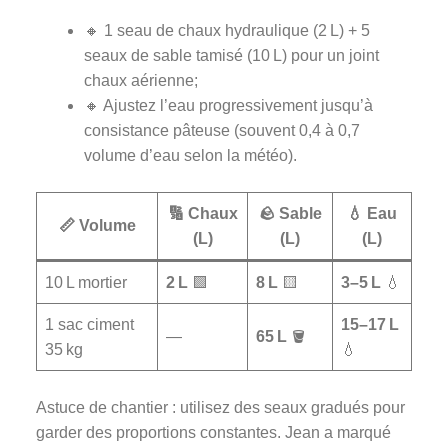
🔸 1 seau de chaux hydraulique (2 L) + 5
seaux de sable tamisé (10 L) pour un joint
chaux aérienne;
🔸 Ajustez l’eau progressivement jusqu’à
consistance pâteuse (souvent 0,4 à 0,7
volume d’eau selon la météo).
🔢 Chaux
🪨 Sable
💧 Eau
📏 Volume
(L)
(L)
(L)
10 L mortier
2 L
🟩
8 L
🟨
3–5 L
💧
1 sac ciment
15–17 L
—
65 L
🪣
35 kg
💧
Astuce de chantier : utilisez des seaux gradués pour
garder des proportions constantes. Jean a marqué