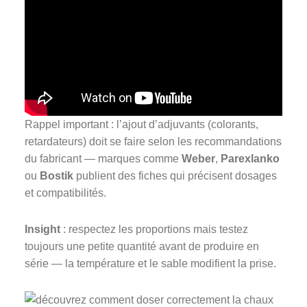
Rappel important : l’ajout d’adjuvants (colorants,
retardateurs) doit se faire selon les recommandations
du fabricant — marques comme
Weber
,
Parexlanko
ou
Bostik
publient des fiches qui précisent dosages
et compatibilités.
Insight
: respectez les proportions mais testez
toujours une petite quantité avant de produire en
série — la température et le sable modifient la prise.